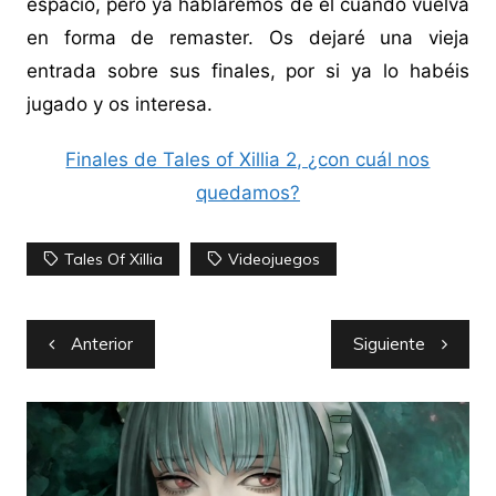
espacio, pero ya hablaremos de él cuando vuelva
en forma de remaster. Os dejaré una vieja
entrada sobre sus finales, por si ya lo habéis
jugado y os interesa.
Finales de Tales of Xillia 2, ¿con cuál nos
quedamos?
Tales Of Xillia
Videojuegos
Navegación
Anterior
Siguiente
de
entradas