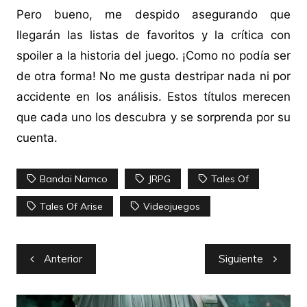
Pero bueno, me despido asegurando que
llegarán las listas de favoritos y la crítica con
spoiler a la historia del juego. ¡Como no podía ser
de otra forma! No me gusta destripar nada ni por
accidente en los análisis. Estos títulos merecen
que cada uno los descubra y se sorprenda por su
cuenta.
Bandai Namco
JRPG
Tales Of
Tales Of Arise
Videojuegos
Navegación
Anterior
Siguiente
de
entradas