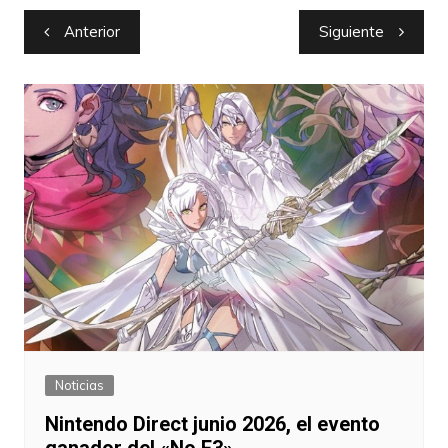
Navegación
Anterior
Siguiente
de
entradas
Noticias
Nintendo Direct junio 2026, el evento
ganador del «No E3»