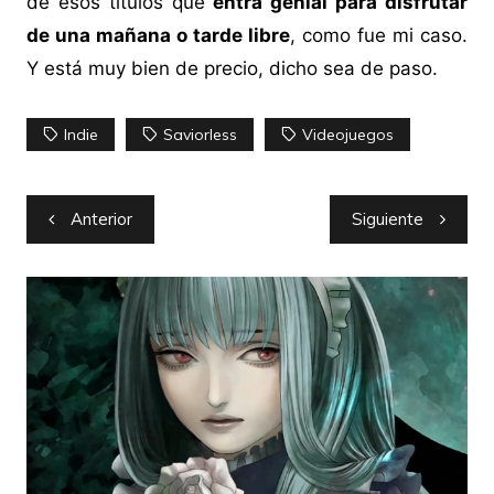
de esos títulos que
entra genial para disfrutar
de una mañana o tarde libre
, como fue mi caso.
Y está muy bien de precio, dicho sea de paso.
Indie
Saviorless
Videojuegos
Navegación
Anterior
Siguiente
de
entradas