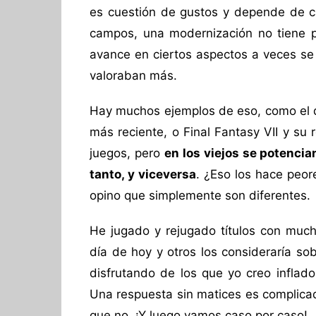
es cuestión de gustos y depende de ca
campos, una modernización no tiene po
avance en ciertos aspectos a veces se 
valoraban más.
Hay muchos ejemplos de eso, como el de
más reciente, o Final Fantasy VII y su
juegos, pero
en los viejos se potenci
tanto, y viceversa
. ¿Eso los hace peor
opino que simplemente son diferentes.
He jugado y rejugado títulos con muc
día de hoy y otros los consideraría so
disfrutando de los que yo creo inflad
Una respuesta sin matices es complicad
que no. ¡Y luego vamos caso por caso!