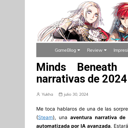
GameBlog
Review
Impres
Índice de GameBlog
Índice de Rev
Minds Beneath 
narrativas de 2024
Yukha
julio 30, 2024
Me toca hablaros de una de las sorpr
(
Steam
), una
aventura narrativa de
automatizada por IA avanzada
. Estar