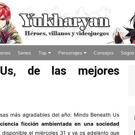
iones
Series
Top
Personajes
Consejos
Sagas
iew
Índice de Top
Índice de Personajes
Us, de las mejores
esas más agradables del año: Minds Beneath Us
 ciencia ficción ambientada en una sociedad
á disponible el miércoles 31 y ya os adelanto que