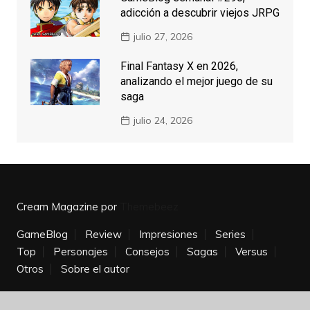
adicción a descubrir viejos JRPG
julio 27, 2026
Final Fantasy X en 2026,
analizando el mejor juego de su
saga
julio 24, 2026
Cream Magazine por
Themebeez
GameBlog
Review
Impresiones
Series
Top
Personajes
Consejos
Sagas
Versus
Otros
Sobre el autor