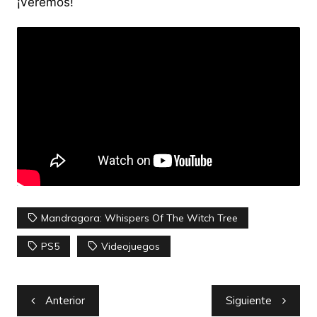
¡Veremos!
Mandragora: Whispers Of The Witch Tree
PS5
Videojuegos
Navegación
Anterior
Siguiente