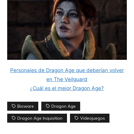
Personajes de Dragon Age que deberían volver
en The Veilguard
¿Cuál es el mejor Dragon Age?
Bioware
Dragon Age
Dragon Age Inquisition
Videojuegos