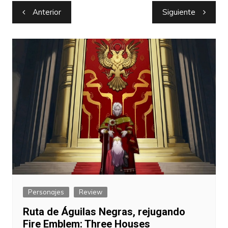
Navegación
Anterior
Siguiente
de
entradas
Personajes
Review
Ruta de Águilas Negras, rejugando
Fire Emblem: Three Houses