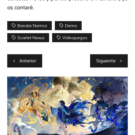
os contaré.
Bandai Namco
Demo
Scarlet Nexus
Videojuegos
Navegación
Anterior
Siguiente
de
entradas