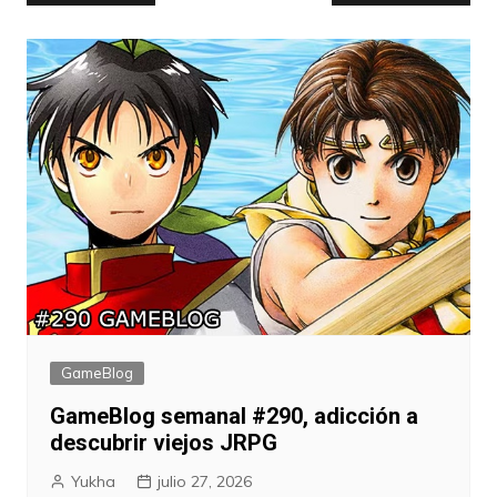
de
entradas
GameBlog
GameBlog semanal #290, adicción a
descubrir viejos JRPG
Yukha
julio 27, 2026