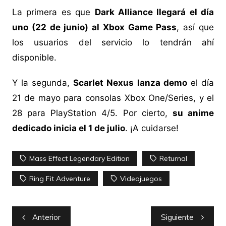
La primera es que
Dark Alliance llegará el día
uno (22 de junio) al Xbox Game Pass
, así que
los usuarios del servicio lo tendrán ahí
disponible.
Y la segunda,
Scarlet Nexus lanza demo
el día
21 de mayo para consolas Xbox One/Series, y el
28 para PlayStation 4/5. Por cierto,
su anime
dedicado inicia el 1 de julio
. ¡A cuidarse!
Mass Effect Legendary Edition
Returnal
Ring Fit Adventure
Videojuegos
Navegación
Anterior
Siguiente