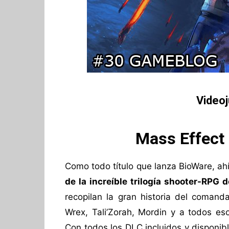
Video
Mass Effect 
Como todo título que lanza BioWare, ah
de la increíble trilogía shooter-RPG 
recopilan la gran historia del comand
Wrex, Tali’Zorah, Mordin y a todos es
Con todos los DLC incluidos y disponib