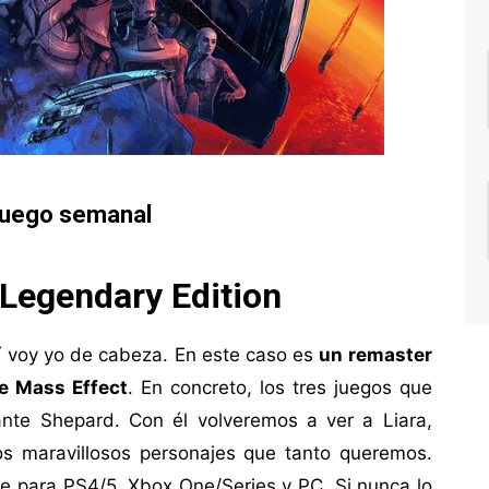
juego semanal
Legendary Edition
í voy yo de cabeza. En este caso es
un remaster
de Mass Effect
. En concreto, los tres juegos que
ante Shepard. Con él volveremos a ver a Liara,
os maravillosos personajes que tanto queremos.
le para PS4/5, Xbox One/Series y PC. Si nunca lo