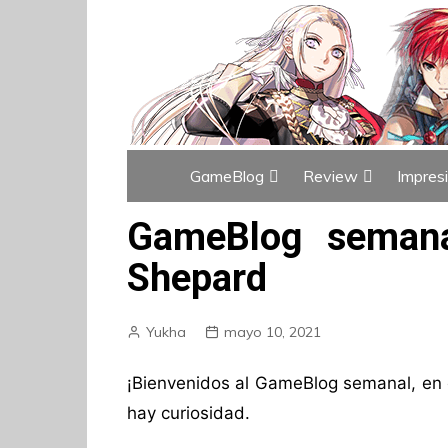
GameBlog
Review
Impres
Índice de GameBlog
Índice de Revi
GameBlog semana
Shepard
Yukha
mayo 10, 2021
¡Bienvenidos al GameBlog semanal, en e
hay curiosidad.