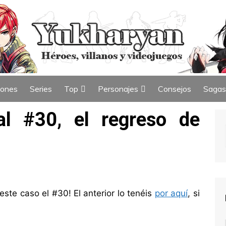
iones
Series
Top
Personajes
Consejos
Sagas
ew
Índice de Top
Índice de Personajes
l #30, el regreso de
ste caso el #30! El anterior lo tenéis
por aquí
, si