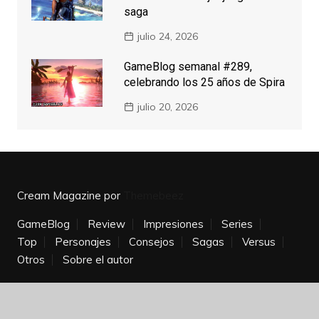
saga
julio 24, 2026
GameBlog semanal #289,
celebrando los 25 años de Spira
julio 20, 2026
Cream Magazine por
Themebeez
GameBlog
Review
Impresiones
Series
Top
Personajes
Consejos
Sagas
Versus
Otros
Sobre el autor