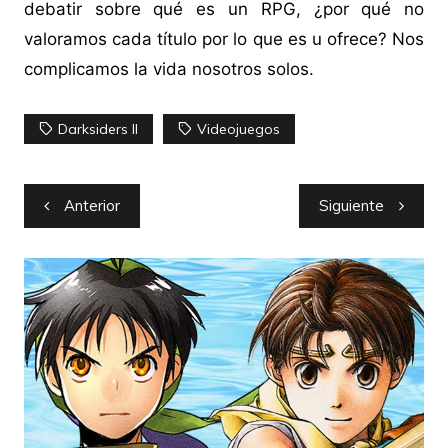
debatir sobre qué es un RPG, ¿por qué no
valoramos cada título por lo que es u ofrece? Nos
complicamos la vida nosotros solos.
Darksiders II
Videojuegos
Navegación
Anterior
Siguiente
de
entradas