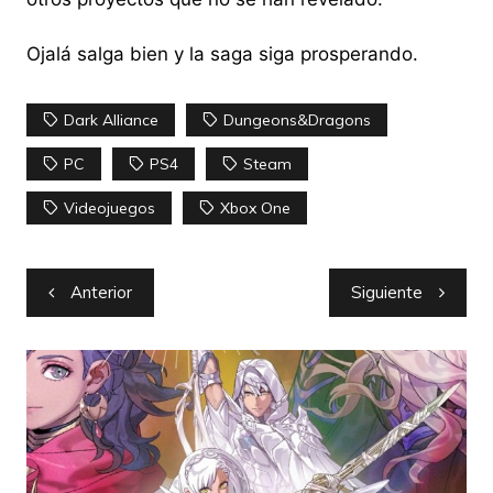
Ojalá salga bien y la saga siga prosperando.
Dark Alliance
Dungeons&Dragons
PC
PS4
Steam
Videojuegos
Xbox One
Navegación
Anterior
Siguiente
de
entradas