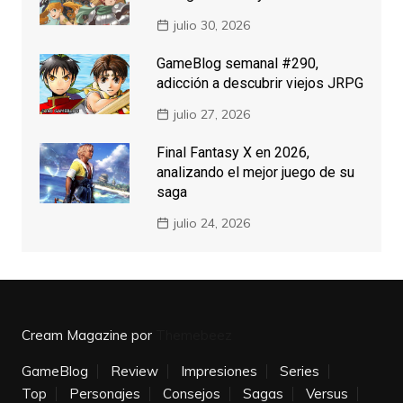
julio 30, 2026
GameBlog semanal #290,
adicción a descubrir viejos JRPG
julio 27, 2026
Final Fantasy X en 2026,
analizando el mejor juego de su
saga
julio 24, 2026
Cream Magazine por
Themebeez
GameBlog
Review
Impresiones
Series
Top
Personajes
Consejos
Sagas
Versus