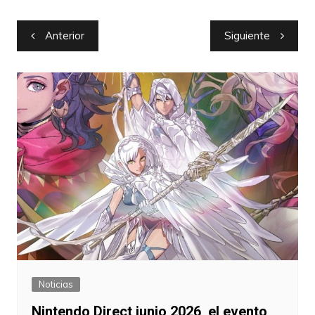
Navegación
Anterior
Siguiente
de
entradas
Noticias
Nintendo Direct junio 2026, el evento