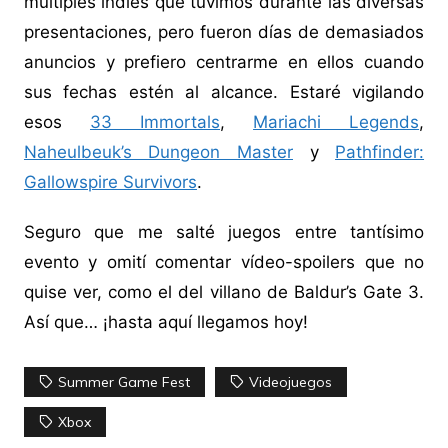
múltiples indies que tuvimos durante las diversas
presentaciones, pero fueron días de demasiados
anuncios y prefiero centrarme en ellos cuando
sus fechas estén al alcance. Estaré vigilando
esos
33 Immortals
,
Mariachi Legends
,
Naheulbeuk’s Dungeon Master
y
Pathfinder:
Gallowspire Survivors
.
Seguro que me salté juegos entre tantísimo
evento y omití comentar vídeo-spoilers que no
quise ver, como el del villano de Baldur’s Gate 3.
Así que… ¡hasta aquí llegamos hoy!
Summer Game Fest
Videojuegos
Xbox