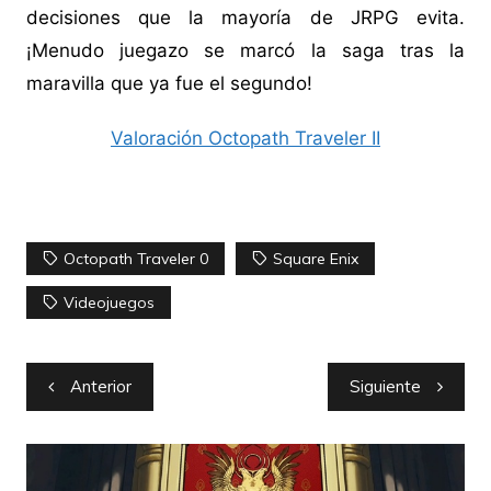
decisiones que la mayoría de JRPG evita.
¡Menudo juegazo se marcó la saga tras la
maravilla que ya fue el segundo!
Valoración Octopath Traveler II
Octopath Traveler 0
Square Enix
Videojuegos
Navegación
Anterior
Siguiente
de
entradas