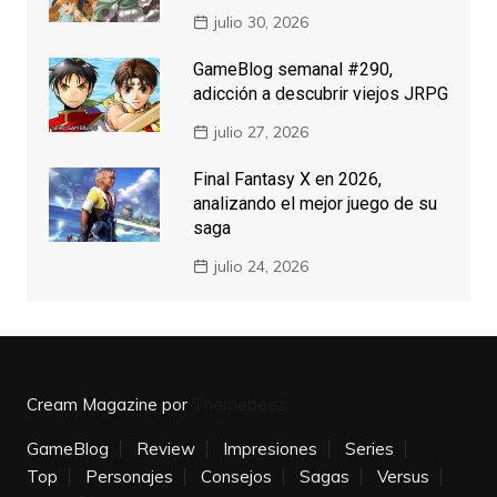
julio 30, 2026
GameBlog semanal #290,
adicción a descubrir viejos JRPG
julio 27, 2026
Final Fantasy X en 2026,
analizando el mejor juego de su
saga
julio 24, 2026
Cream Magazine por
Themebeez
GameBlog
Review
Impresiones
Series
Top
Personajes
Consejos
Sagas
Versus