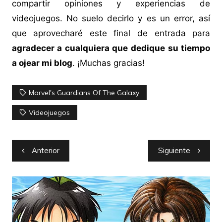
compartir opiniones y experiencias de
videojuegos. No suelo decirlo y es un error, así
que aprovecharé este final de entrada para
agradecer a cualquiera que dedique su tiempo
a ojear mi blog
. ¡Muchas gracias!
Marvel's Guardians Of The Galaxy
Videojuegos
Navegación
Anterior
Siguiente
de
entradas