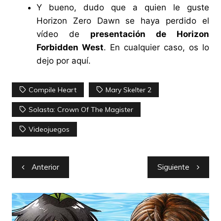
Y bueno, dudo que a quien le guste
Horizon Zero Dawn se haya perdido el
vídeo de
presentación de Horizon
Forbidden West
. En cualquier caso, os lo
dejo
por aquí
.
Compile Heart
Mary Skelter 2
Solasta: Crown Of The Magister
Videojuegos
Navegación
Anterior
Siguiente
de
entradas