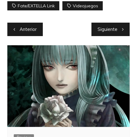
Fate/EXTELLA Link
Videojuegos
Navegación
Anterior
Siguiente
de
entradas