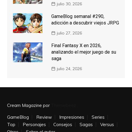
julio 30, 2026
GameBlog semanal #290,
adicción a descubrir viejos JRPG
julio 27, 2026
Final Fantasy X en 2026,
analizando el mejor juego de su
saga
julio 24, 2026
Cream Magazine por
Themebeez
GameBlog
Review
Impresiones
Series
Top
Personajes
Consejos
Sagas
Versus
Otros
Sobre el autor