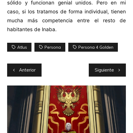
sólido y funcionan genial unidos. Pero en mi
caso, si los tratamos de forma individual, tienen
mucha más competencia entre el resto de
habitantes de Inaba.
Atlus
Persona
Persona 4 Golden
Navegación
Anterior
Siguiente
de
entradas