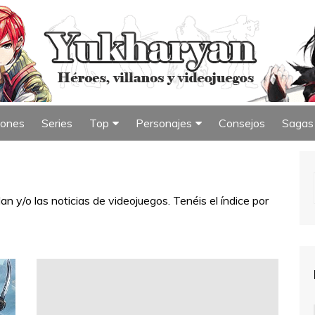
iones
Series
Top
Personajes
Consejos
Sagas
iew
Índice de Top
Índice de Personajes
n y/o las noticias de videojuegos. Tenéis el índice por