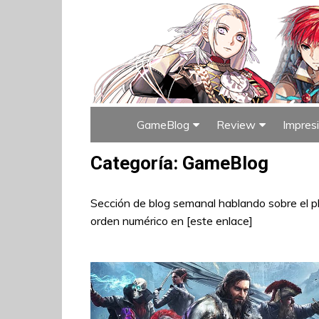
GameBlog
Review
Impres
Índice de GameBlog
Índice de Rev
Categoría:
GameBlog
Sección de blog semanal hablando sobre el pla
orden numérico en [
este enlace
]