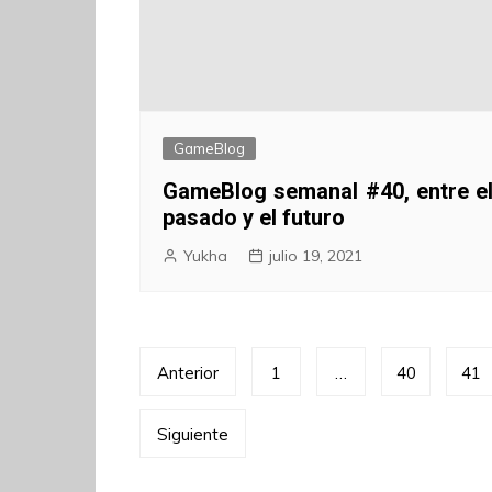
GameBlog
GameBlog semanal #40, entre e
pasado y el futuro
Yukha
julio 19, 2021
Paginación
Anterior
1
…
40
41
de
Siguiente
entradas