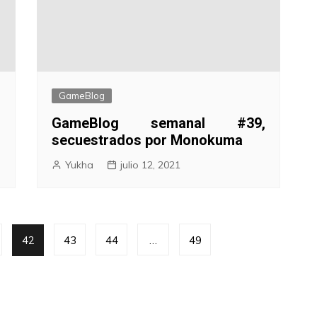
GameBlog
l
GameBlog semanal #39,
secuestrados por Monokuma
Yukha
julio 12, 2021
42
43
44
…
49