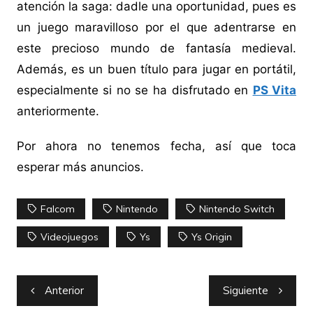
atención la saga: dadle una oportunidad, pues es
un juego maravilloso por el que adentrarse en
este precioso mundo de fantasía medieval.
Además, es un buen título para jugar en portátil,
especialmente si no se ha disfrutado en
PS Vita
anteriormente.
Por ahora no tenemos fecha, así que toca
esperar más anuncios.
Falcom
Nintendo
Nintendo Switch
Videojuegos
Ys
Ys Origin
Navegación
Anterior
Siguiente
de