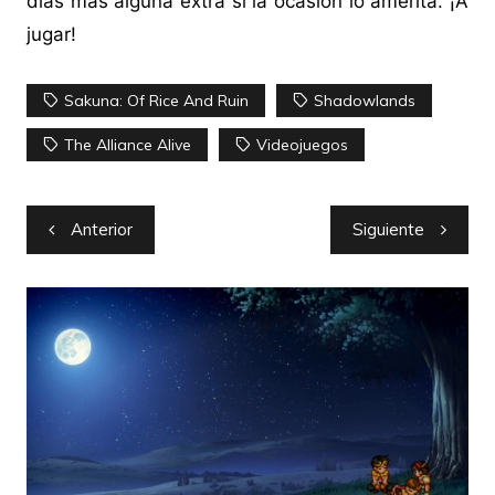
días más alguna extra si la ocasión lo amerita. ¡A
jugar!
Sakuna: Of Rice And Ruin
Shadowlands
The Alliance Alive
Videojuegos
Navegación
Anterior
Siguiente
de
entradas