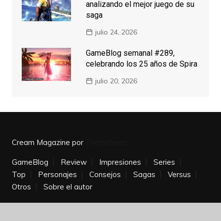
analizando el mejor juego de su
saga
julio 24, 2026
GameBlog semanal #289,
celebrando los 25 años de Spira
julio 20, 2026
Cream Magazine por
Themebeez
GameBlog
Review
Impresiones
Series
Top
Personajes
Consejos
Sagas
Versus
Otros
Sobre el autor