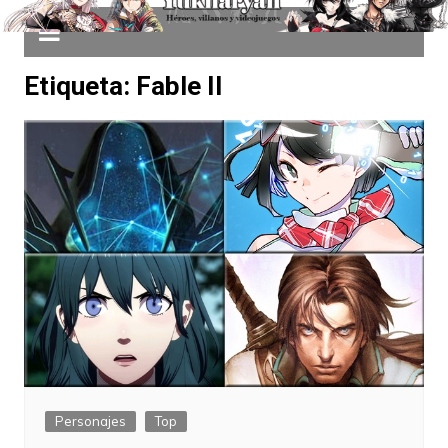
Etiqueta:
Fable II
Personajes
Top