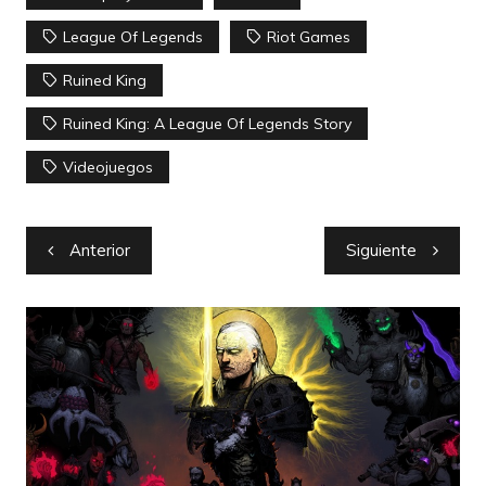
League Of Legends
Riot Games
Ruined King
Ruined King: A League Of Legends Story
Videojuegos
Navegación
Anterior
Siguiente
de
entradas