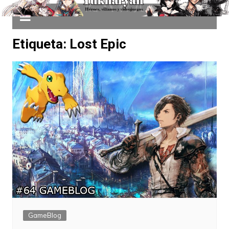
Etiqueta:
Lost Epic
GameBlog