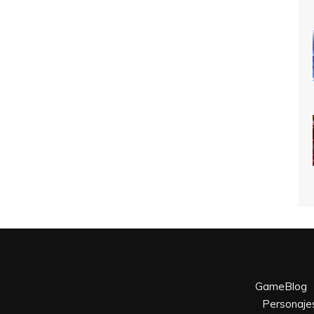
GameBlog
Personaje