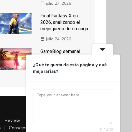
julio 27, 2026
Final Fantasy X en
2026, analizando el
mejor juego de su saga
julio 24, 2026
GameBlog semanal
#289, celebrando los
25 años de Spira
¿Qué te gusta de esta página y qué
mejorarías?
julio 20, 2026
Review
Impresiones
Series
Top
s
Consejos
Sagas
Versus
Otros
0 / 400