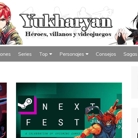
iones
Series
Top
Personajes
Consejos
Sagas
iew
Índice de Top
Índice de Personajes