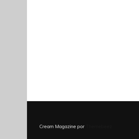
Cream Magazine por
Themebeez