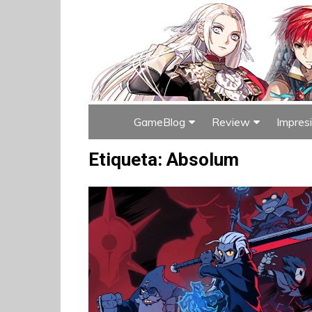
GameBlog
Review
Impres
Índice de GameBlog
Índice de Rev
Etiqueta:
Absolum